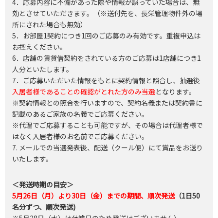
4．応募内容に不備があった際や情報が誤っていた場合は、無
効とさせていただきます。（※送付先を、長栄管理物件外の場
所にされた場合も無効）
5．お部屋1契約につき1回のご応募のみ有効です。重複申込は
お控えください。
6．店舗の賃貸借契約をされている方のご応募は1店舗につき1
人分といたします。
7．ご応募いただいた情報をもとに契約情報と照合し、抽選後
入居者様であることの確認がとれた方のみ当選
となります。
※契約情報との照合を行いますので、契約名義または契約書に
記載のあるご家族の名義でご応募ください。
※代理でご応募することも可能ですが、その場合は代理者様で
はなく入居者様のお名前でご応募ください。
7. メールでの当選発表後、配送（クール便）にて賞品をお送り
いたします。
＜発送時期の目安＞
5月26日（月）より30日（金）までの期間、順次発送
（1日50
名分ずつ、順次発送)
※5月28日（水）は休業日のため発送はございません）