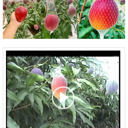
動
画
プ
レ
ー
ヤ
ー