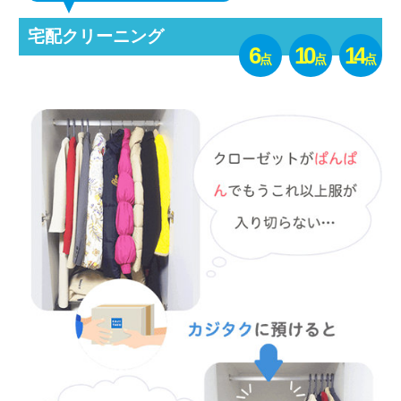
宅配クリーニング
6
10
14
点
点
点