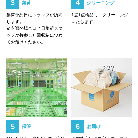
3
4
集荷
クリーニング
集荷予約日にスタッフが訪問
1点1点検品し、クリーニング
します。
いたします。
※衣類の場合は当日集荷スタ
ッフが持参した回収箱につめ
てお預けください。
5
6
保管
お届け