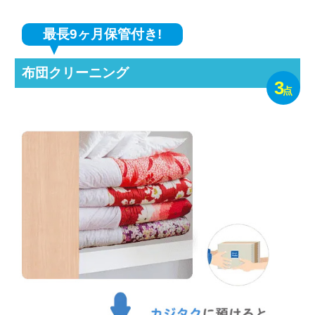
最長9ヶ月保管付き!
布団クリーニング
3
点