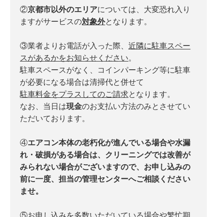
②
京都市以外のエリア
については、大変恐れ入り
ますがサービスの
対象外
となります。
③業者よりお電話が入った際、
近隣に駐車スペー
スがあるかをお知らせください
。
駐車スペースがなく、コインパーキング等に駐車
が必要になる場合は清掃代と併せて
駐車料金をプラスしてのご請求
となります。
なお、当日は
現金
のお支払い方法のみとさせてい
ただいております。
④
エアコン本体の老朽化が進んでいる場合や水漏
れ・破損がある場合は、クリーニングでは改善が
みられない場合がございますので、お申し込みの
前に一度、担当の管理センターへご相談ください
ませ。
⑤お申し込みを多数いただいている場合や繁忙期