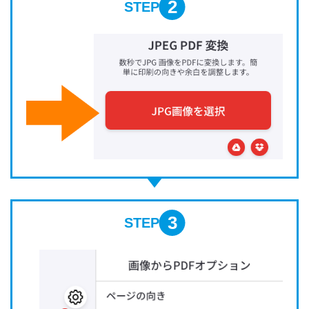
2
STEP
3
STEP