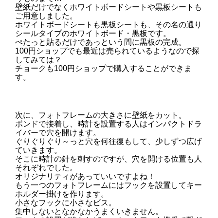
壁紙だけでなくホワイトボードシートや黒板シートも
ご用意しました。
ホワイトボードシートも黒板シートも、その名の通り
シールタイプのホワイトボード・黒板です。
ぺたっと貼るだけであっという間に黒板の完成。
100円ショップでも最近は売られているようなので探
してみては？
チョークも100円ショップで購入することができま
す。
次に、フォトフレームの大きさに壁紙をカット。
ボンドで接着し、時計を設置する人はインパクトドラ
イバーで穴を開けます。
ぐりぐりぐり～っと穴を何往復もして、少しずつ広げ
ていきます。
そこに時計の針を刺すのですが、穴を開ける位置も人
それぞれでした。
オリジナリティがあっていいですよね！
もう一つのフォトフレームにはフックを設置してキー
ホルダー掛けを作ります。
小さなフックに小さなビス。
集中しないとなかなかうまくいきません。